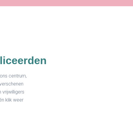
bliceerden
 ons centrum,
 verschenen
vrijwilligers
én klik weer