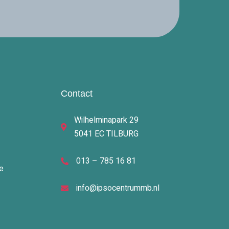
Contact
Wilhelminapark 29
5041 EC TILBURG
013 – 785 16 81
e
info@ipsocentrummb.nl