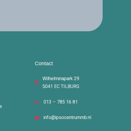
Contact
Wilhelminapark 29
5041 EC TILBURG
013 – 785 16 81
e
info@ipsocentrummb.nl